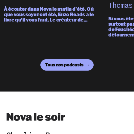
Thomas
À écouter dans Nova le matin d’été. Où
que vous soyez cet été, Enzo Reads a le
Si vous ête
livre qu’il vous faut. Le créateur de...
surtout pa
de Fouchéc
détourneme
Tous nos podcasts
Nova le soir