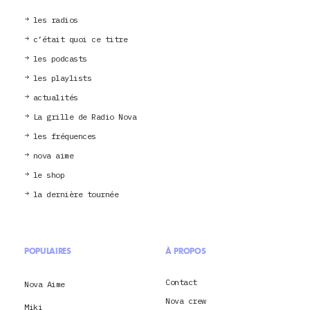
les radios
c’était quoi ce titre
les podcasts
les playlists
actualités
La grille de Radio Nova
les fréquences
nova aime
le shop
la dernière tournée
POPULAIRES
À PROPOS
Contact
Nova Aime
Nova crew
Miki