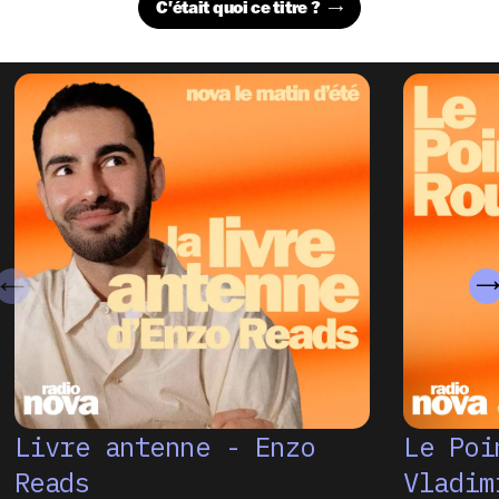
C'était quoi ce titre ?
Livre antenne - Enzo
Le Poi
Reads
Vladim