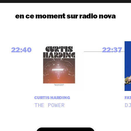
en ce moment sur radio nova
22:40
22:37
CURTIS HARDING
FA
THE POWER
D