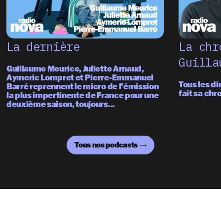
La dernière
La chr
Guilla
Guillaume Meurice, Juliette Arnaud,
Aymeric Lompret et Pierre-Emmanuel
Tous les d
Barré reprennent le micro de l’émission
fait sa chr
la plus impertinente de France pour une
deuxième saison, toujours...
Tous nos podcasts