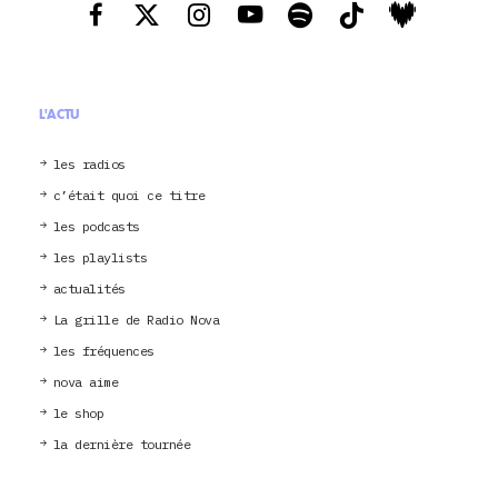
L'ACTU
les radios
c’était quoi ce titre
les podcasts
les playlists
actualités
La grille de Radio Nova
les fréquences
nova aime
le shop
la dernière tournée