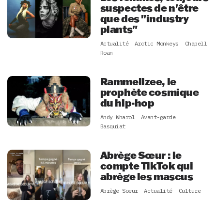
suspectes de n'être
que des "industry
plants"
Actualité
Arctic Monkeys
Chapell
Roan
Rammellzee, le
prophète cosmique
du hip-hop
Andy Wharol
Avant-garde
Basquiat
Abrège Sœur : le
compte TikTok qui
abrège les mascus
Abrège Soeur
Actualité
Culture