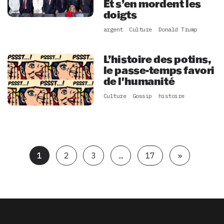
Et s’en mordent les
doigts
argent
Culture
Donald Trump
L’histoire des potins,
le passe-temps favori
de l'humanité
Culture
Gossip
histoire
1
2
3
…
17
»