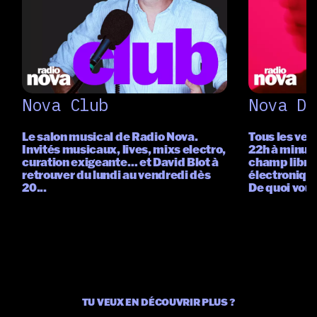
Nova Club
Nova Da
Le salon musical de Radio Nova.
Tous les ven
Invités musicaux, lives, mixs electro,
22h à minuit
curation exigeante… et David Blot à
champ libre
retrouver du lundi au vendredi dès
électronique
20...
De quoi vous 
TU VEUX EN DÉCOUVRIR PLUS ?