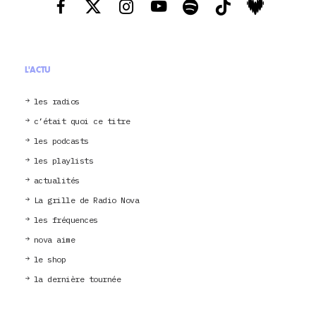
L'ACTU
les radios
c’était quoi ce titre
les podcasts
les playlists
actualités
La grille de Radio Nova
les fréquences
nova aime
le shop
la dernière tournée