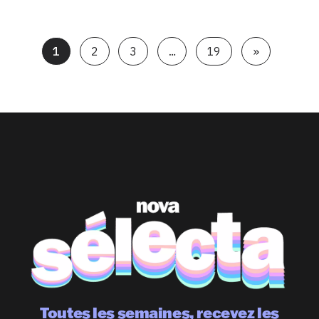
1
2
3
…
19
»
Toutes les semaines, recevez les