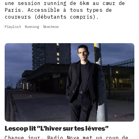
une session running de 6km au cœur de
Paris. Accessible à tous types de
coureurs (débutants compris).
Playlist
Running
Skechers
Lescop lit "L'hiver sur tes lèvres"
Chaque jour, Radio Nova met un coup de