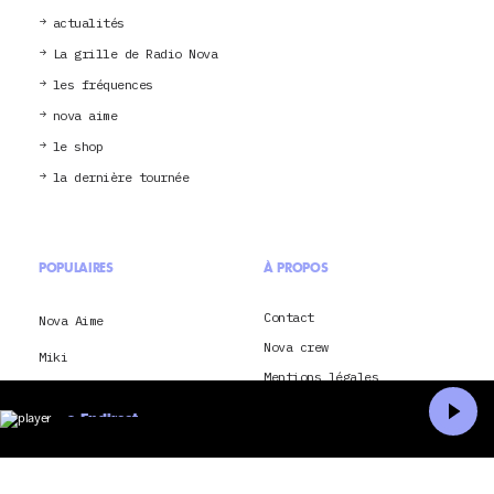
actualités
La grille de Radio Nova
les fréquences
nova aime
le shop
la dernière tournée
POPULAIRES
À PROPOS
Contact
Nova Aime
Nova crew
Miki
Mentions légales
Rock en Seine 2026
Nova – La dernière
En direct
montréal
Conditions générales
Accueil
Recherche
d’utilisation
Festival international
Je souhaite envoyer ma
Nuits d’Afrique
candidature à Radio Nova