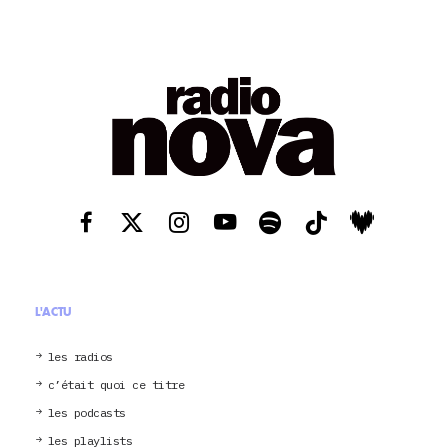
L'ACTU
les radios
c’était quoi ce titre
les podcasts
les playlists