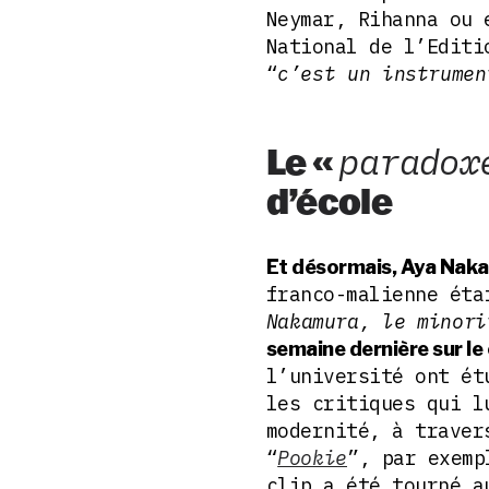
Neymar, Rihanna ou 
National de l’Editi
“
c’est un instrumen
Le «
paradox
d’école
Et désormais, Aya Nakam
franco-malienne ét
Nakamura, le minori
semaine dernière sur le
l’université ont ét
les critiques qui l
modernité, à traver
“
Pookie
”, par exemp
clip a été tourné a