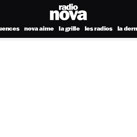
uences
nova aime
la grille
les radios
la der