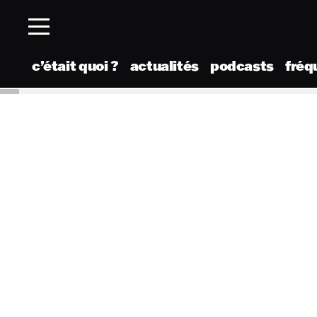
c’était quoi ?
actualités
podcasts
fréq