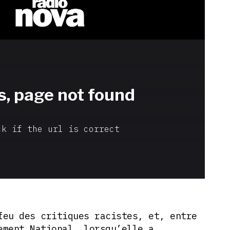
feu des critiques racistes, et, entre
ement National, lorsqu’elle a