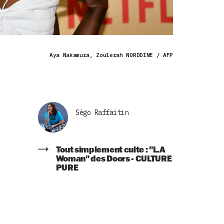
Aya Nakamura, Zoulerah NORDDINE / AFP
Ségo Raffaitin
Tout simplement culte : "L.A
Woman" des Doors - CULTURE
PURE