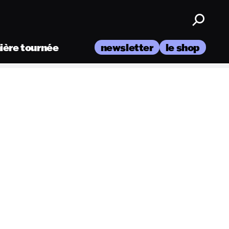
nière tournée
newsletter
le shop