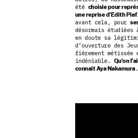
été
choisie pour repré
une reprise d’Edith Piaf
avant cela, pour
se
désormais étudiées 
en doute sa légitim
d’ouverture des Jeu
fièrement métissée 
indéniable.
Qu’on l’a
connait Aya Nakamura