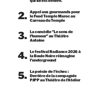
qui lui est dédiée.
2.
Appel aux gourmands pour
le Food Temple Maroc au
Carreau du Temple
3.
La comédie "Le sens de
l'humour" au Théâtre
Antoine
4.
Le festival Radiance 2026 à
la Boule Noire réimagine
l’underground
5.
La poésie de l’échec :
Derrière de la compagnie
PJPP au Théâtre de l'Atelier