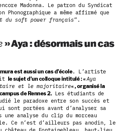
encore Madonna. Le patron du Syndicat
on Phonographique a même affirmé que
t du soft power français
”.
e
» Aya : désormais un cas
. L’artiste
ura est aussi un cas d’école
ait
Aya
le sujet d’un colloque intitulé : «
taire et le majoritaire
« , organisé la
Les étudiants de
 campus de Rennes 2.
udié le paradoxe entre son succès et
ui sont portées avant d’analyser sa
s une analyse du clip du morceau
le. Ce n’est d’ailleurs pas anodin, le
u château de Fontainebleau, haut-lieu