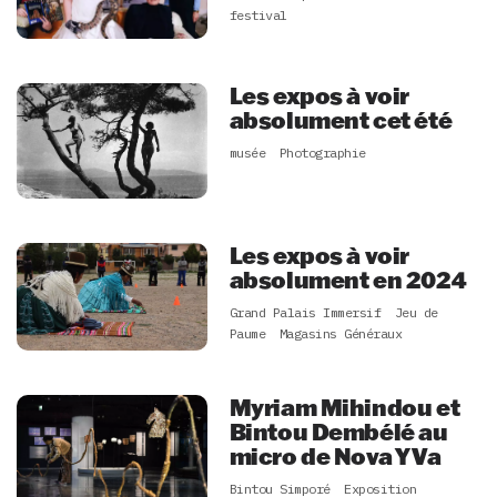
festival
Les expos à voir
absolument cet été
musée
Photographie
Les expos à voir
absolument en 2024
Grand Palais Immersif
Jeu de
Paume
Magasins Généraux
Myriam Mihindou et
Bintou Dembélé au
micro de Nova Y Va
Bintou Simporé
Exposition