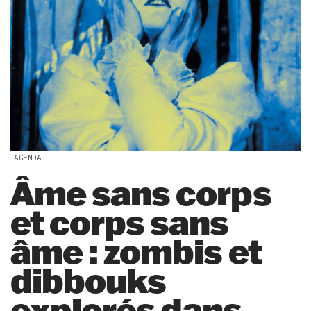
AGENDA
Âme sans corps
et corps sans
âme : zombis et
dibbouks
explorés dans