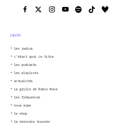
L'ACTU
les radios
c’était quoi ce titre
les podcasts
les playlists
actualités
La grille de Radio Nova
les fréquences
nova aime
le shop
la dernière tournée