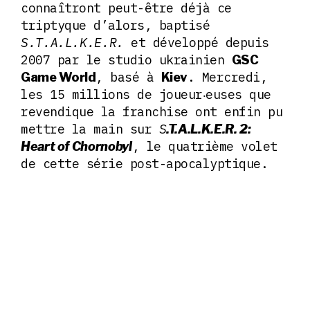
connaîtront peut-être déjà ce
triptyque d’alors, baptisé
S.T.A.L.K.E.R.
et développé depuis
2007 par le studio ukrainien
GSC
, basé à
. Mercredi,
Game World
Kiev
les 15 millions de joueur‧euses que
revendique la franchise ont enfin pu
mettre la main sur
S
.T.A.L.K.E.R. 2:
, le quatrième volet
Heart of Chornobyl
de cette série post-apocalyptique.