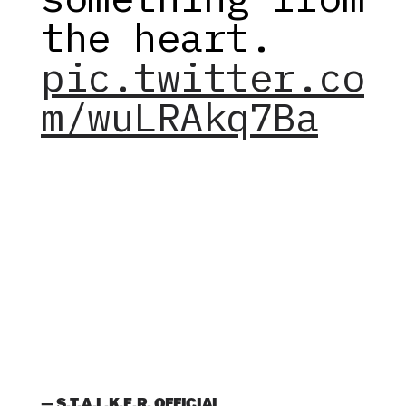
the heart.
pic.twitter.co
m/wuLRAkq7Ba
— S.T.A.L.K.E.R. OFFICIAL