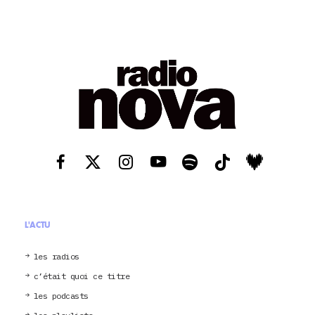
L'ACTU
les radios
c’était quoi ce titre
les podcasts