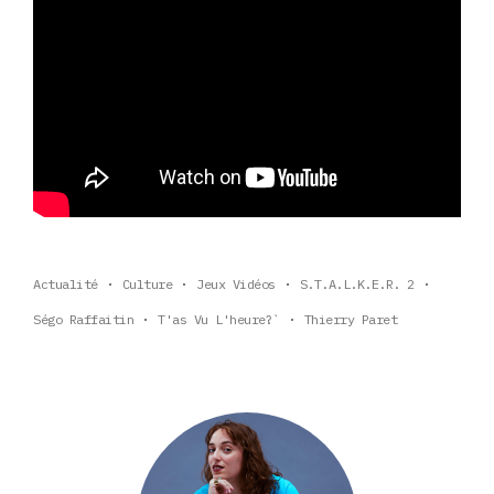
Actualité
Culture
Jeux Vidéos
S.T.A.L.K.E.R. 2
Ségo Raffaitin
T'as Vu L'heure?`
Thierry Paret