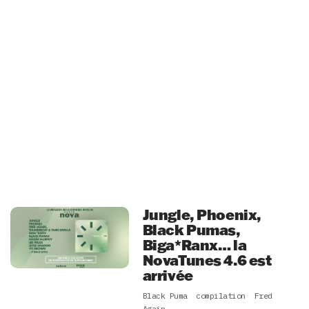
Jungle, Phoenix,
Black Pumas,
Biga*Ranx… la
NovaTunes 4.6 est
arrivée
Black Puma
compilation
Fred
Again..