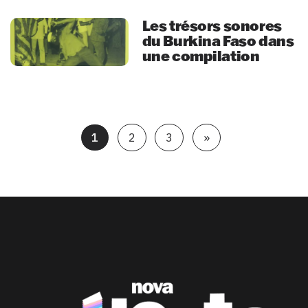
Les trésors sonores
du Burkina Faso dans
une compilation
1
2
3
»