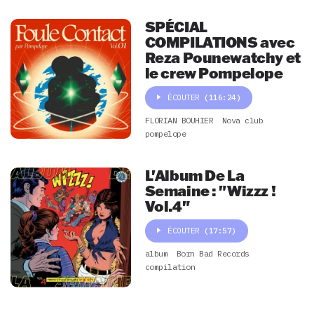
SPÉCIAL
COMPILATIONS avec
Reza Pounewatchy et
le crew Pompelope
ÉCOUTER
(116:24)
FLORIAN BOUHIER
Nova club
pompelope
L'Album De La
Semaine : "Wizzz !
Vol.4"
ÉCOUTER
(17:57)
album
Born Bad Records
compilation