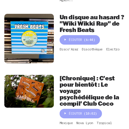
Un disque au hasard ?
"Wiki Wikki Rap" de
Fresh Beats
ÉCOUTER
(6:44)
Disco'Azar
Discothèque
Electro
[Chronique] : C'est
pour bientôt : Le
voyage
psychédélique de la
compil' Club Coco
ÉCOUTER
(10:02)
Mexique
Nova Lyon
Tropical