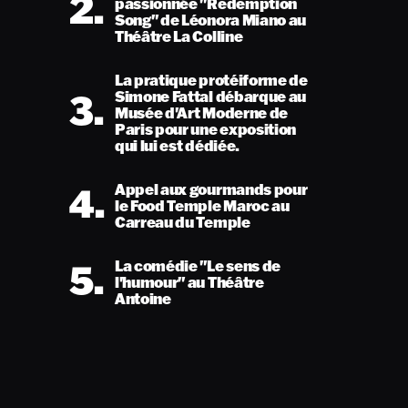
2.
passionnée "Redemption
Song" de Léonora Miano au
Théâtre La Colline
La pratique protéiforme de
3.
Simone Fattal débarque au
Musée d'Art Moderne de
Paris pour une exposition
qui lui est dédiée.
4.
Appel aux gourmands pour
le Food Temple Maroc au
Carreau du Temple
5.
La comédie "Le sens de
l'humour" au Théâtre
Antoine