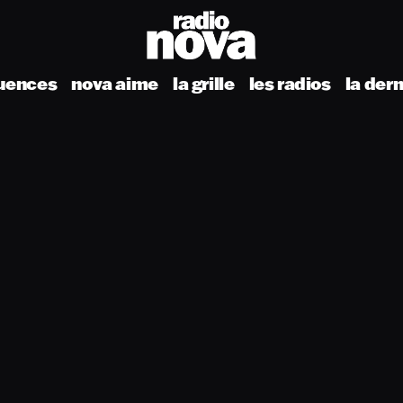
uences
nova aime
la grille
les radios
la der