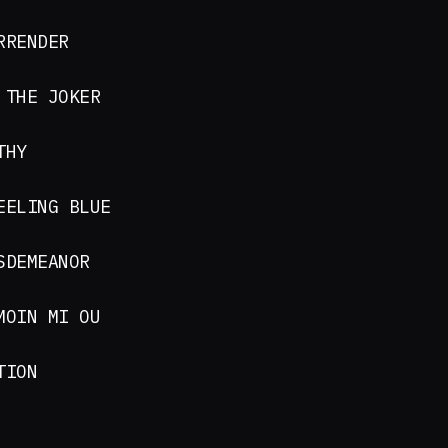
URRENDER
 THE JOKER
THY
EELING BLUE
SDEMEANOR
MOIN MI OU
ATION