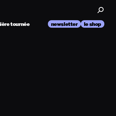
nière tournée
newsletter
le shop