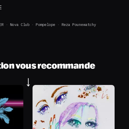
E
ER
Nova Club
Pompelope
Reza Pounewatchy
tion vous recommande