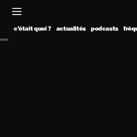
c’était quoi ?
actualités
podcasts
fréq