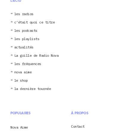
L'ACTU
les radios
c’était quoi ce titre
les podcasts
les playlists
actualités
La grille de Radio Nova
les fréquences
nova aime
le shop
la dernière tournée
POPULAIRES
À PROPOS
Contact
Nova Aime