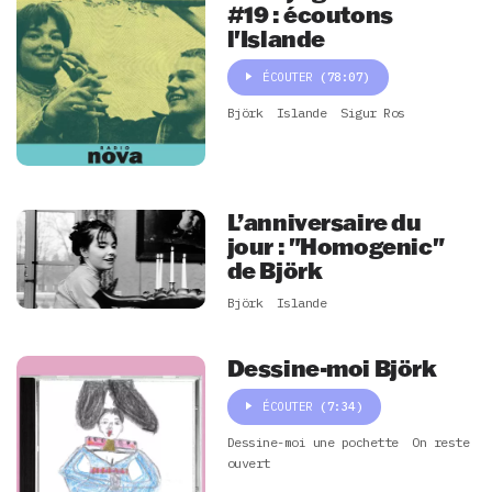
#19 : écoutons
l'Islande
ÉCOUTER
(78:07)
Björk
Islande
Sigur Ros
L’anniversaire du
jour : "Homogenic"
de Björk
Björk
Islande
Dessine-moi Björk
ÉCOUTER
(7:34)
Dessine-moi une pochette
On reste
ouvert