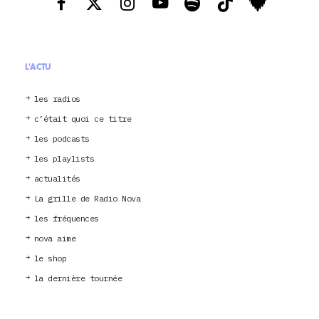
L'ACTU
les radios
c’était quoi ce titre
les podcasts
les playlists
actualités
La grille de Radio Nova
les fréquences
nova aime
le shop
la dernière tournée