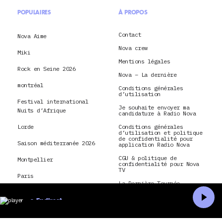
POPULAIRES
À PROPOS
Contact
Nova Aime
Nova crew
Miki
Mentions légales
Rock en Seine 2026
Nova – La dernière
montréal
Conditions générales
d’utilisation
Festival international
Je souhaite envoyer ma
Nuits d’Afrique
candidature à Radio Nova
Lorde
Conditions générales
d’utilisation et politique
de confidentialité pour
Saison méditerranée 2026
application Radio Nova
CGU & politique de
Montpellier
confidentialité pour Nova
TV
Paris
La Dernière Tournée
Nick Cave and The Bad
En direct
Seeds
Accueil
Recherche