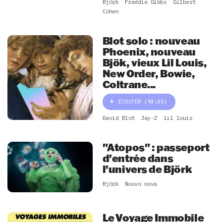
Björk
Freddie Gibbs
Gilbert
Cohen
Blot solo : nouveau
Phoenix, nouveau
Bjök, vieux Lil Louis,
New Order, Bowie,
Coltrane...
ÉCOUTER
(93:33)
David Blot
Jay-Z
lil louis
"Atopos" : passeport
d'entrée dans
l'univers de Björk
Björk
Nouvo nova
Le Voyage Immobile