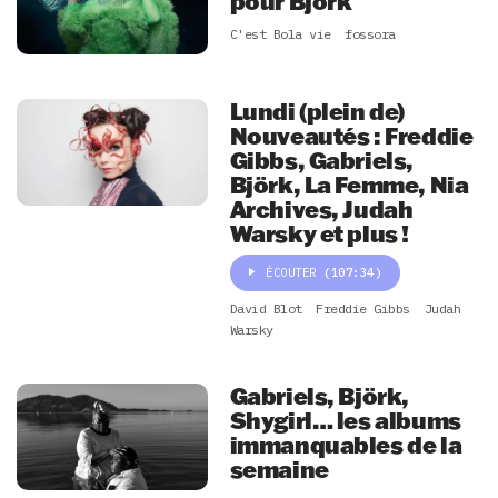
pour Björk
C'est Bola vie
fossora
Lundi (plein de)
Nouveautés : Freddie
Gibbs, Gabriels,
Björk, La Femme, Nia
Archives, Judah
Warsky et plus !
ÉCOUTER
(107:34)
David Blot
Freddie Gibbs
Judah
Warsky
Gabriels, Björk,
Shygirl… les albums
immanquables de la
semaine