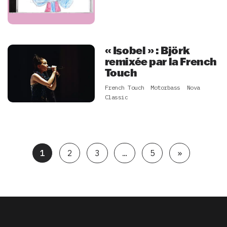
« Isobel » : Björk
remixée par la French
Touch
French Touch
Motorbass
Nova
Classic
1
2
3
…
5
»