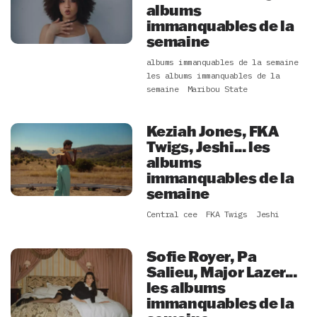
albums
immanquables de la
semaine
albums immanquables de la semaine
les albums immanquables de la
semaine
Maribou State
Keziah Jones, FKA
Twigs, Jeshi... les
albums
immanquables de la
semaine
Central cee
FKA Twigs
Jeshi
Sofie Royer, Pa
Salieu, Major Lazer...
les albums
immanquables de la