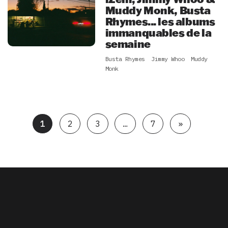
Muddy Monk, Busta
Rhymes... les albums
immanquables de la
semaine
Busta Rhymes
Jimmy Whoo
Muddy
Monk
1
2
3
…
7
»