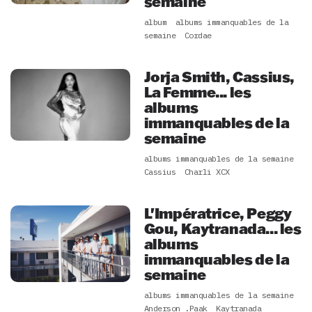
semaine
album
albums immanquables de la
semaine
Cordae
Jorja Smith, Cassius,
La Femme... les
albums
immanquables de la
semaine
albums immanquables de la semaine
Cassius
Charli XCX
L'Impératrice, Peggy
Gou, Kaytranada... les
albums
immanquables de la
semaine
albums immanquables de la semaine
Anderson .Paak
Kaytranada