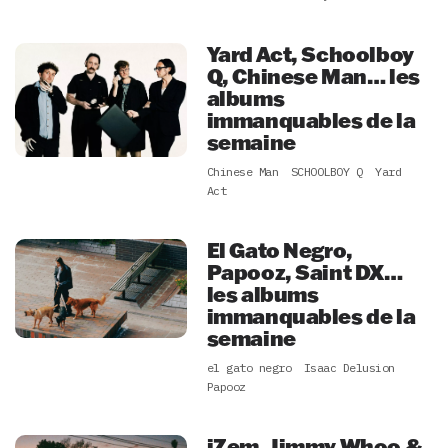
Yard Act, Schoolboy
Q, Chinese Man… les
albums
immanquables de la
semaine
Chinese Man
SCHOOLBOY Q
Yard
Act
El Gato Negro,
Papooz, Saint DX…
les albums
immanquables de la
semaine
el gato negro
Isaac Delusion
Papooz
iZem, Jimmy Whoo &