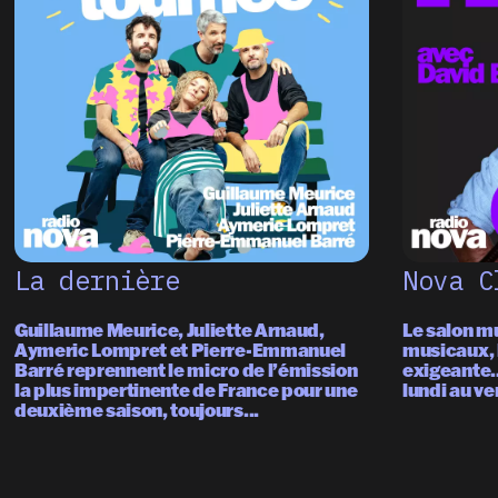
La dernière
Nova C
Guillaume Meurice, Juliette Arnaud,
Le salon mu
Aymeric Lompret et Pierre-Emmanuel
musicaux, l
Barré reprennent le micro de l’émission
exigeante…
la plus impertinente de France pour une
lundi au ve
deuxième saison, toujours...