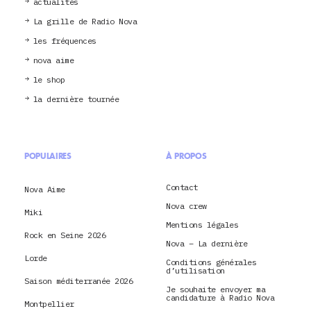
actualités
La grille de Radio Nova
les fréquences
nova aime
le shop
la dernière tournée
POPULAIRES
À PROPOS
Contact
Nova Aime
Nova crew
Miki
Mentions légales
Rock en Seine 2026
Nova – La dernière
Lorde
Conditions générales
d’utilisation
Saison méditerranée 2026
Je souhaite envoyer ma
candidature à Radio Nova
Montpellier