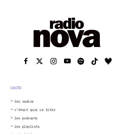
L'ACTU
les radios
c’était quoi ce titre
les podcasts
les playlists