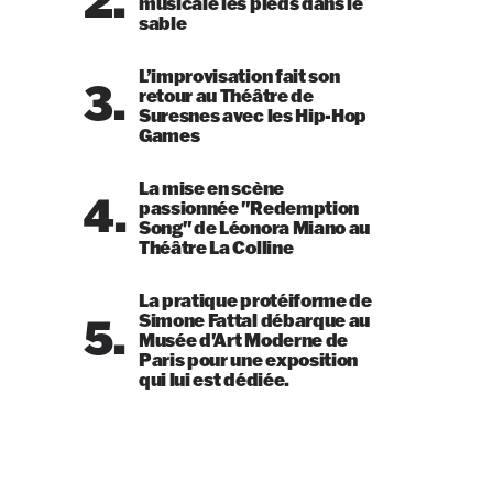
musicale les pieds dans le
sable
L’improvisation fait son
3.
retour au Théâtre de
Suresnes avec les Hip-Hop
Games
La mise en scène
4.
passionnée "Redemption
Song" de Léonora Miano au
Théâtre La Colline
La pratique protéiforme de
5.
Simone Fattal débarque au
Musée d'Art Moderne de
Paris pour une exposition
qui lui est dédiée.