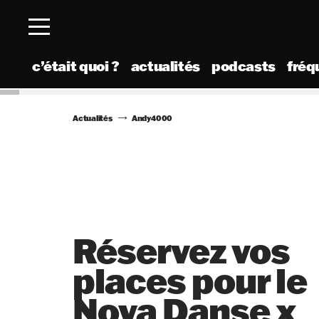
c’était quoi ?
actualités
podcasts
fréq
Actualités
Andy4000
Réservez vos
places pour le
Nova Danse x