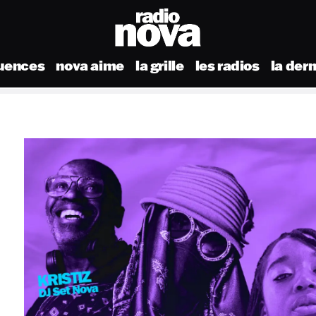
uences
nova aime
la grille
les radios
la der