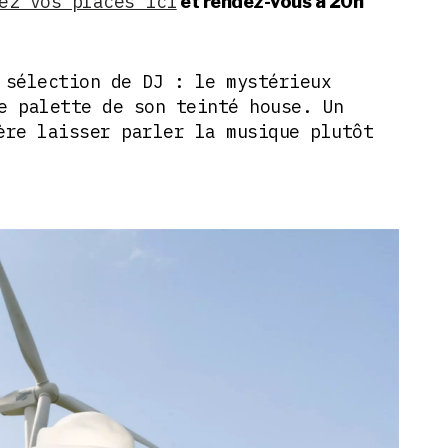
ez vos places ici
et rendez-vous à 20h
 sélection de DJ : le mystérieux
e palette de son teinté house. Un
ère laisser parler la musique plutôt