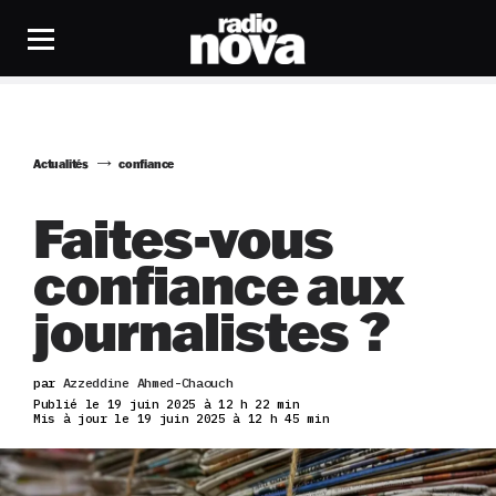
Actualités
confiance
Faites-vous
confiance aux
journalistes ?
par
Azzeddine Ahmed-Chaouch
Publié le 19 juin 2025 à 12 h 22 min
Mis à jour le 19 juin 2025 à 12 h 45 min