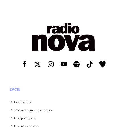
L'ACTU
les radios
c’était quoi ce titre
les podcasts
les playlists