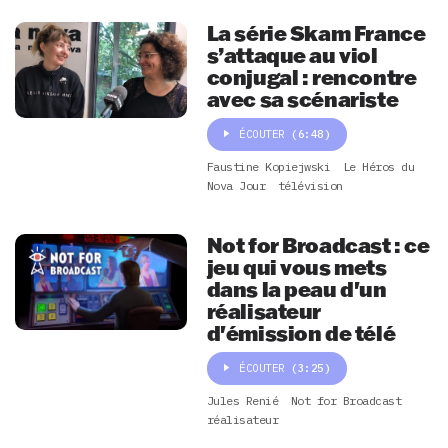
La série Skam France
s’attaque au viol
conjugal : rencontre
avec sa scénariste
ÉCOUTER
(6:48)
Faustine Kopiejwski
Le Héros du
Nova Jour
télévision
Not for Broadcast : ce
jeu qui vous mets
dans la peau d'un
réalisateur
d'émission de télé
ÉCOUTER
(3:25)
Jules Renié
Not for Broadcast
réalisateur