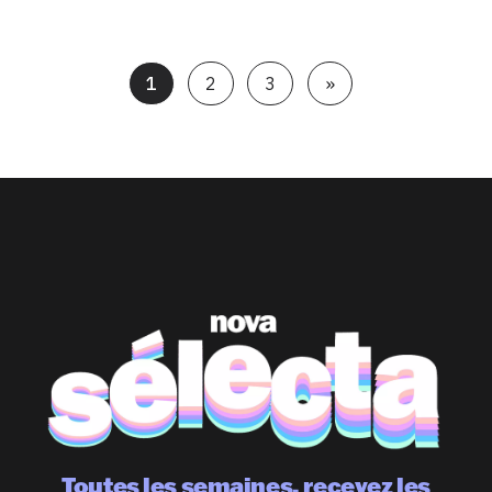
1
2
3
»
Toutes les semaines, recevez les