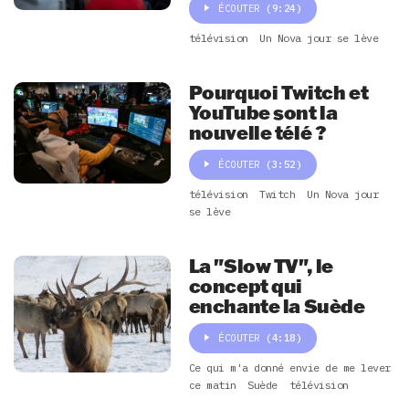
ÉCOUTER
(9:24)
télévision
Un Nova jour se lève
Pourquoi Twitch et
YouTube sont la
nouvelle télé ?
ÉCOUTER
(3:52)
télévision
Twitch
Un Nova jour
se lève
La "Slow TV", le
concept qui
enchante la Suède
ÉCOUTER
(4:18)
Ce qui m'a donné envie de me lever
ce matin
Suède
télévision