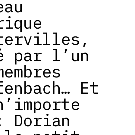
eau
rique
tervilles,
é par l’un
membres
fenbach… Et
n’importe
: Dorian