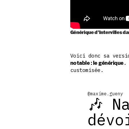
Générique d’Intervilles d
Voici donc sa versi
.
notable : le générique
customisée.
@maxime.gueny
🎶 N
dévo