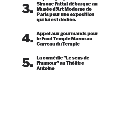
3.
Simone Fattal débarque au
Musée d'Art Moderne de
Paris pour une exposition
qui lui est dédiée.
4.
Appel aux gourmands pour
le Food Temple Maroc au
Carreau du Temple
5.
La comédie "Le sens de
l'humour" au Théâtre
Antoine