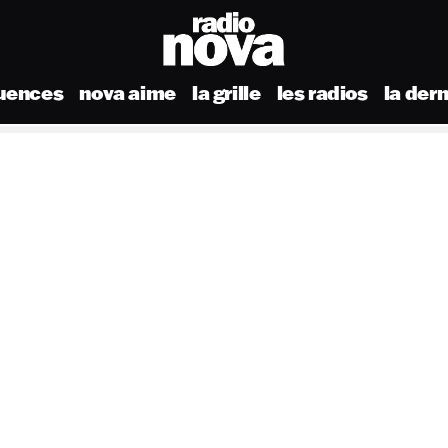
uences
nova aime
la grille
les radios
la der