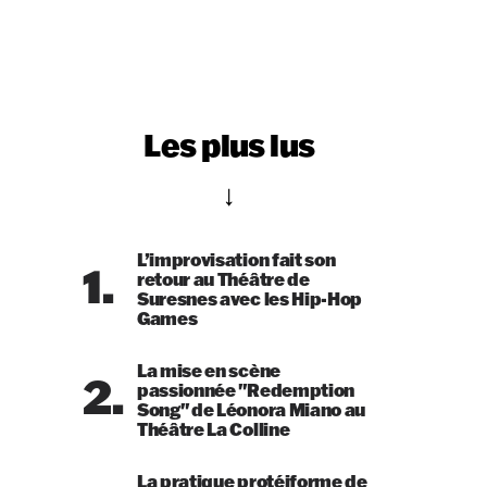
Les plus lus
L’improvisation fait son
1.
retour au Théâtre de
Suresnes avec les Hip-Hop
Games
La mise en scène
2.
passionnée "Redemption
Song" de Léonora Miano au
Théâtre La Colline
La pratique protéiforme de