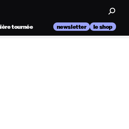
nière tournée
newsletter
le shop