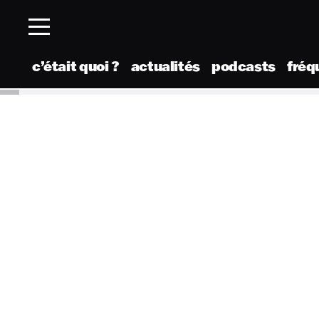
c’était quoi ?
actualités
podcasts
fréq