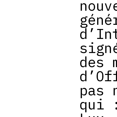
nouv
géné
d’In
sign
des 
d’Of
pas 
qui 