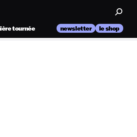
nière tournée
newsletter
le shop