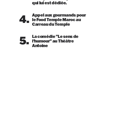
qui lui est dédiée.
4.
Appel aux gourmands pour
le Food Temple Maroc au
Carreau du Temple
5.
La comédie "Le sens de
l'humour" au Théâtre
Antoine