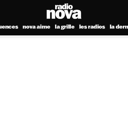
uences
nova aime
la grille
les radios
la der