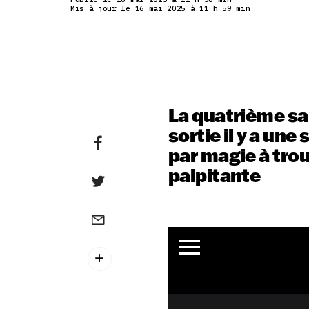
Mis à jour le 16 mai 2025 à 11 h 59 min
La quatrième sa
sortie il y a un
par magie à tro
palpitante