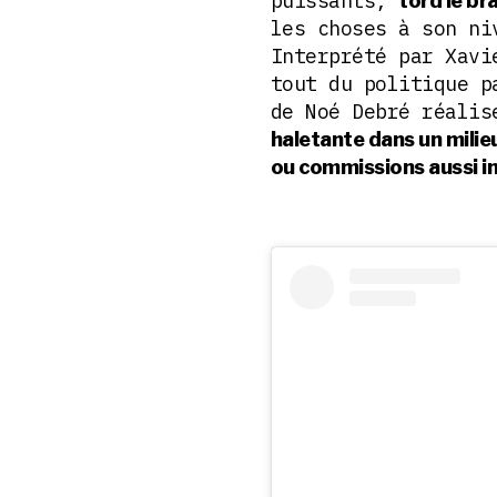
puissants,
tord le br
les choses à son n
Interprété par Xavi
tout du politique 
de Noé Debré réali
haletante dans un milieu
ou commissions aussi 