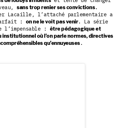
et tente de changer
as de lobbys influents
iveau,
.
sans trop renier ses convictions
er Lacaille, l’attaché parlementaire a
parfait :
. La série
on ne le voit pas venir
se l’impensable :
être pédagogique et
 institutionnel où l’on parle normes, directives
.
incompréhensibles qu’ennuyeuses