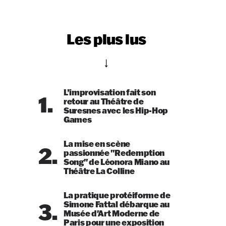
Les plus lus
L’improvisation fait son
1.
retour au Théâtre de
Suresnes avec les Hip-Hop
Games
La mise en scène
2.
passionnée "Redemption
Song" de Léonora Miano au
Théâtre La Colline
La pratique protéiforme de
3.
Simone Fattal débarque au
Musée d'Art Moderne de
Paris pour une exposition