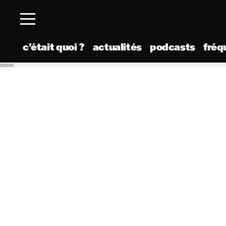
c’était quoi ?
actualités
podcasts
fréq