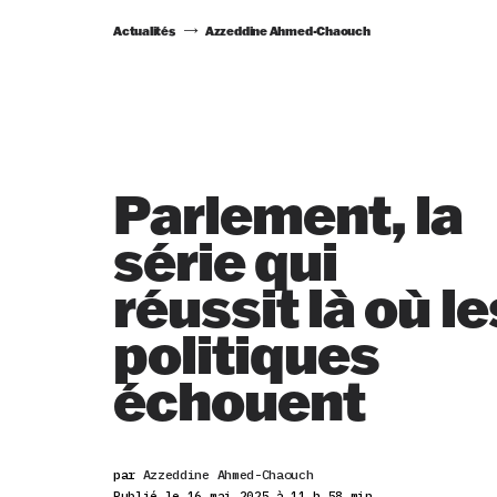
Actualités
Azzeddine Ahmed-Chaouch
Parlement, la
série qui
réussit là où le
politiques
échouent
par
Azzeddine Ahmed-Chaouch
Publié le 16 mai 2025 à 11 h 58 min