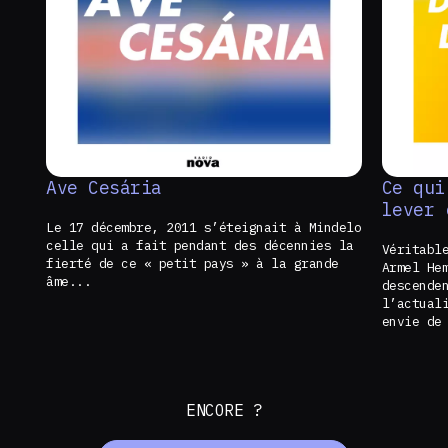
Ave Cesária
Ce qui
lever 
Le 17 décembre, 2011 s’éteignait à Mindelo
celle qui a fait pendant des décennies la
Véritabl
fierté de ce « petit pays » à la grande
Armel He
âme...
descende
l’actual
envie de
ENCORE ?