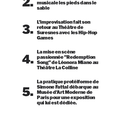
2.
musicale les pieds dans le
sable
L’improvisation fait son
3.
retour au Théâtre de
Suresnes avec les Hip-Hop
Games
La mise en scène
4.
passionnée "Redemption
Song" de Léonora Miano au
Théâtre La Colline
La pratique protéiforme de
5.
Simone Fattal débarque au
Musée d'Art Moderne de
Paris pour une exposition
qui lui est dédiée.