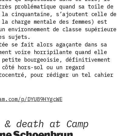
très problématique quand sa toile de
 la cinquantaine, s’ajoutent celle de
 la charge mentale des femmes) est
un environnement de classe supérieure
es sujets.
tée se fait alors agaçante dans sa
ment voire horripilante quand elle
 petite bourgeoisie, définitivement
 côté hors-sol ou un regard
tocentré, pour rédiger un tel cahier
am.com/p/DYU89HYgcWE
 & death at Camp
Jane Schoenbrun