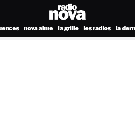
uences
nova aime
la grille
les radios
la der