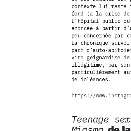
contexte lui reste 
fond (à la crise de
l’hôpital public ou
énoncée à partir d’
peu concernée par c
La chronique survol
part d’auto-apitoie
vire geignardise de
illégitime, par son
particulièrement au
de doléances.
https://www.instagr
Teenage sex
Miasma
, de 