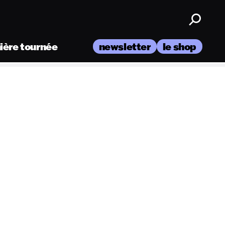
nière tournée
newsletter
le shop