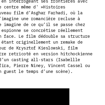
 en interrogeant ses frontières avec
e centre même d' »Histoires
uveau film d’Asghar Farhadi, où la
’imagine une romancière recluse à
e imagine de ce qu’il se passe chez
 espionne se concrétise réellement
n face. Le film dédouble sa structure
 étant originellement un remake de
our de Krysztof Kieslowski, film
tre retricoté en version hitchockienne
d’un casting all-stars (Isabellle
fira, Pierre Niney, Vincent Cassel ou
n guest le temps d’une scène).