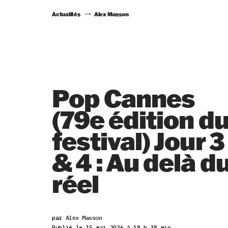
Actualités
Alex Masson
Pop Cannes
(79e édition d
festival) Jour 3
& 4 : Au delà d
réel
par
Alex Masson
Publié le 15 mai 2026 à 18 h 38 min