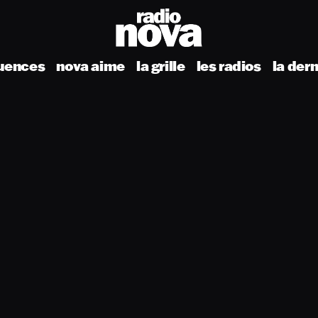
uences
nova aime
la grille
les radios
la der