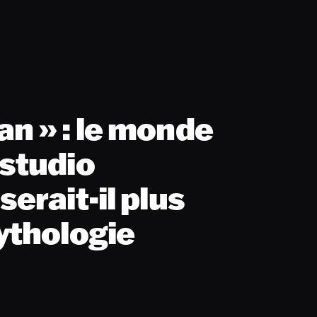
n » : le monde
 studio
erait-il plus
ythologie