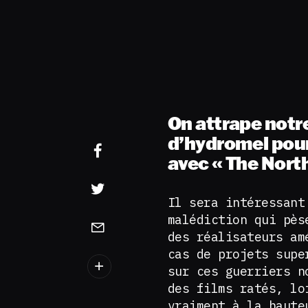
On attrape notr
d’hydromel pour
avec « The Nort
Il sera intéressant
malédiction qui pès
des réalisateurs am
cas de projets supe
sur ces guerriers n
des films ratés, lo
vraiment à la haut