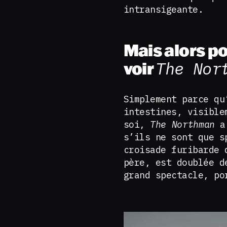
intransigeante.
Mais alors po
voir
The Nor
Simplement parce qu
intestines, visible
soi,
The Northman
a 
s’ils ne sont que s
croisade furibarde 
père, est doublée d
grand spectacle, p