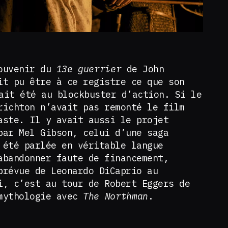
souvenir du
13e guerrier
de John
it pu être à ce registre ce que son
it été au blockbuster d’action. Si le
richton n’avait pas remonté le film
aste. Il y avait aussi le projet
par Mel Gibson, celui d’une saga
 été parlée en véritable langue
abandonner faute de financement,
prévue de Leonardo DiCaprio au
i, c’est au tour de Robert Eggers de
 mythologie avec
The Northman
.