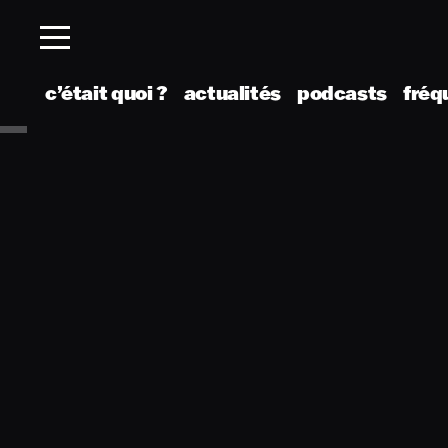
c’était quoi ?
actualités
podcasts
fréq