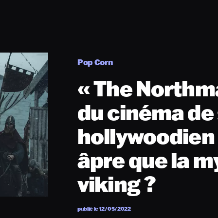
Pop Corn
« The Northma
du cinéma de
hollywoodien s
âpre que la m
viking ?
publié le 12/05/2022