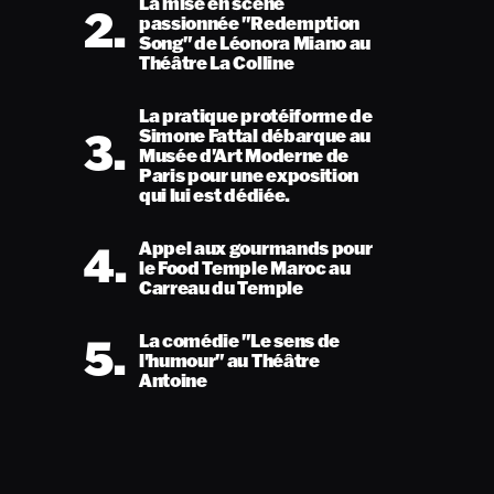
La mise en scène
2.
passionnée "Redemption
Song" de Léonora Miano au
Théâtre La Colline
La pratique protéiforme de
3.
Simone Fattal débarque au
Musée d'Art Moderne de
Paris pour une exposition
qui lui est dédiée.
4.
Appel aux gourmands pour
le Food Temple Maroc au
Carreau du Temple
5.
La comédie "Le sens de
l'humour" au Théâtre
Antoine