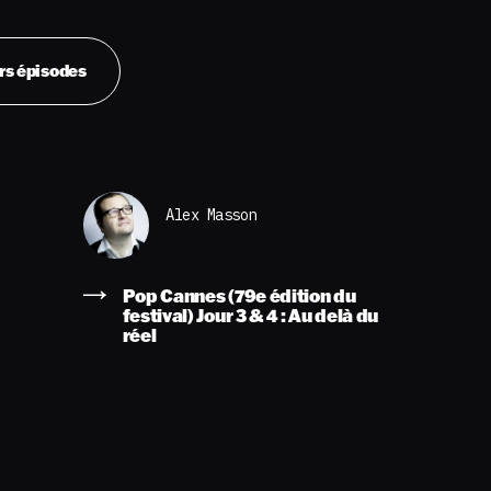
rs épisodes
Alex Masson
Pop Cannes (79e édition du
festival) Jour 3 & 4 : Au delà du
réel