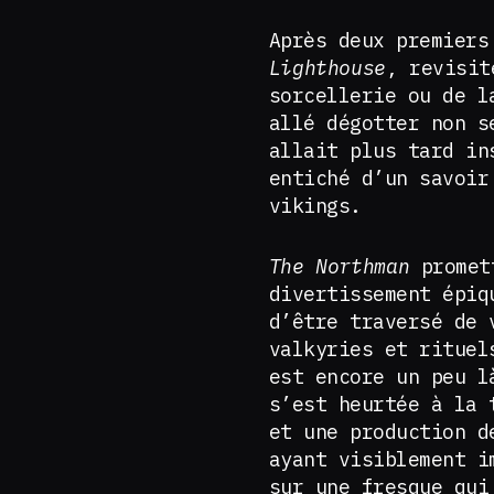
Après deux premier
Lighthouse
, revisit
sorcellerie ou de l
allé dégotter non s
allait plus tard in
entiché d’un savoir
vikings.
The Northman
promett
divertissement épi
d’être traversé de 
valkyries et rituel
est encore un peu l
s’est heurtée à la 
et une production d
ayant visiblement i
sur une fresque qui