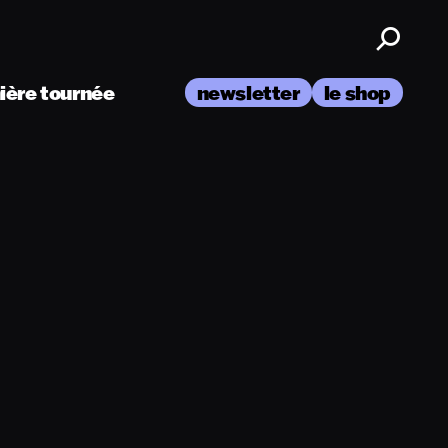
nière tournée
newsletter
le shop