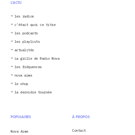
L'ACTU
les radios
c’était quoi ce titre
les podcasts
les playlists
actualités
La grille de Radio Nova
les fréquences
nova aime
le shop
la dernière tournée
POPULAIRES
À PROPOS
Contact
Nova Aime