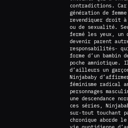
contradictions. Car
génération de femme
revendiquer droit à
ou de sexualité. Se
fermé les yeux, un 
devenir parent autr
responsabilités- qu
forme d’un bambin d
poche amniotique. I
d’ailleurs un garço
Ninjababy d’affirme
féminisme radical a
personnages masculi
une descendance nor
ces séries, Ninjaba
sur-tout touchant p
chronique aborde le
vie quotidienne d’a