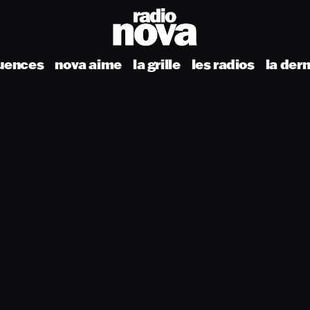
uences
nova aime
la grille
les radios
la der