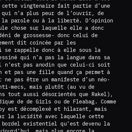
 cette vingtenaire fait partie d’une
 qui n’a plus peur de l’ouvrir, de
 la parole ou à la liberté. D’opinion
ule chose sur laquelle elle a donc
déni de grossesse- donc celui de
ement dit coincée par les
i se rappelle donc à elle sous la
essiné qui n’a pas la langue dans sa
l n’est pas anodin que celui-ci soit
n et pas une fille quand ça permet à
r ne pas être un manifeste d’un néo-
nti-mecs, mais plutôt (au vu de
ns tout aussi désorientés que Rakel),
dique de de Girls ou de Fleabag. Comme
by est décomplexé et hilarant, mais
ar la lucidité avec laquelle cette
 bordel existentiel qu’est devenu la
ujourd’hui, mais plus encore la