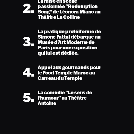
La mise en scène
2.
passionnée "Redemption
Song" de Léonora Miano au
Théâtre La Colline
La pratique protéiforme de
3.
Simone Fattal débarque au
Musée d'Art Moderne de
Paris pour une exposition
qui lui est dédiée.
4.
Appel aux gourmands pour
le Food Temple Maroc au
Carreau du Temple
5.
La comédie "Le sens de
l'humour" au Théâtre
Antoine