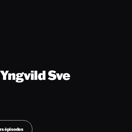
Yngvild Sve
rs épisodes