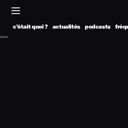
c’était quoi ?
actualités
podcasts
fréq