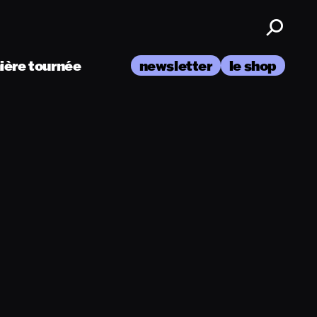
nière tournée
newsletter
le shop