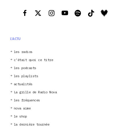
L'ACTU
les radios
c’était quoi ce titre
les podcasts
les playlists
actualités
La grille de Radio Nova
les fréquences
nova aime
le shop
la dernière tournée