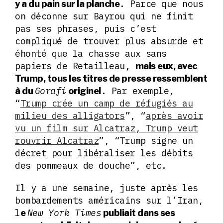
. Parce que nous
y a du pain sur la planche
on déconne sur Bayrou qui ne finit
pas ses phrases, puis c’est
compliqué de trouver plus absurde et
éhonté que la chasse aux sans
papiers de Retailleau,
mais eux, avec
Trump, tous les titres de presse ressemblent
Gorafi
. Par exemple,
à du
originel
“
Trump crée un camp de réfugiés au
milieu des alligators
”, “
après avoir
vu un film sur Alcatraz, Trump veut
rouvrir Alcatraz
”, “Trump signe un
décret pour libéraliser les débits
des pommeaux de douche”, etc.
Il y a une semaine, juste après les
bombardements américains sur l’Iran,
l
New York Times
e
publiait dans ses