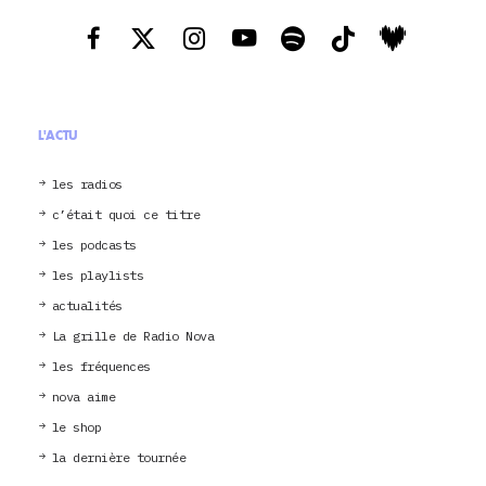
L'ACTU
les radios
c’était quoi ce titre
les podcasts
les playlists
actualités
La grille de Radio Nova
les fréquences
nova aime
le shop
la dernière tournée