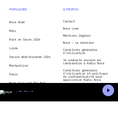
POPULAIRES
À PROPOS
Contact
Nova Aime
Nova crew
Miki
Mentions légales
Rock en Seine 2026
Nova – La dernière
Lorde
Conditions générales
d’utilisation
Saison méditerranée 2026
Je souhaite envoyer ma
candidature à Radio Nova
Montpellier
Conditions générales
d’utilisation et politique
Paris
de confidentialité pour
application Radio Nova
Nick Cave and The Bad
CGU & politique de
Seeds
confidentialité pour Nova
En direct
TV
hôtel
Accueil
Recherche
La Dernière Tournée
montréal