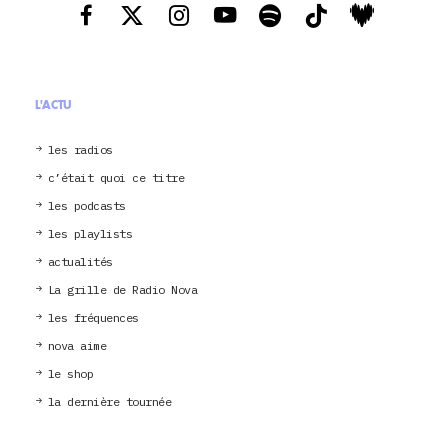
L'ACTU
les radios
c’était quoi ce titre
les podcasts
les playlists
actualités
La grille de Radio Nova
les fréquences
nova aime
le shop
la dernière tournée