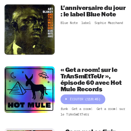
L'anniversaire du jour
: le label Blue Note
Blue Note
label
Sophie Marchand
« Get a room! sur le
TrAnSmEtTeUr »,
épisode 60 avec Hot
Mule Records
ÉCOUTER
(118:45)
funk
Get a room!
Get a room! sur
le TrAnSmEtTeUr