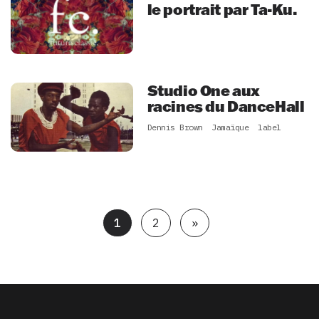
le portrait par Ta-Ku.
Studio One aux
racines du DanceHall
Dennis Brown
Jamaïque
label
1
2
»