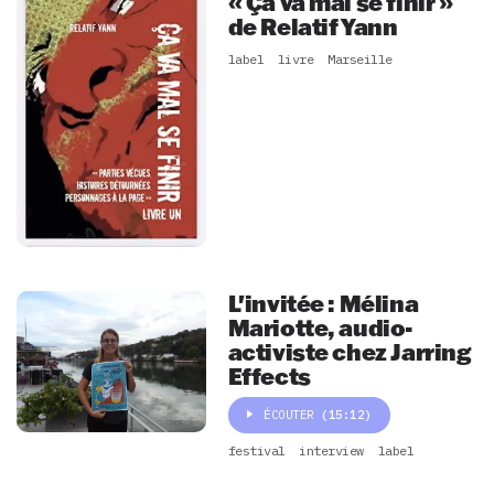
« Ça va mal se finir »
de Relatif Yann
label
livre
Marseille
L'invitée : Mélina
Mariotte, audio-
activiste chez Jarring
Effects
ÉCOUTER
(15:12)
festival
interview
label