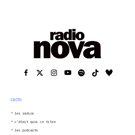
L'ACTU
les radios
c’était quoi ce titre
les podcasts