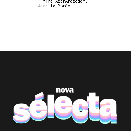
: “The ArchAndroid”,
Janelle Monáe