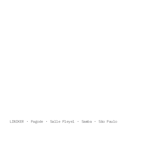
LINIKER
Pagode
Salle Pleyel
Samba
São Paulo