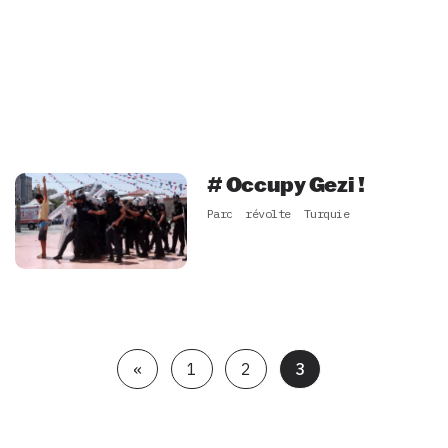
# Occupy Gezi !
Parc
révolte
Turquie
«
1
2
3