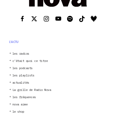
L'ACTU
les radios
c’était quoi ce titre
les podcasts
les playlists
actualités
La grille de Radio Nova
les fréquences
nova aime
le shop