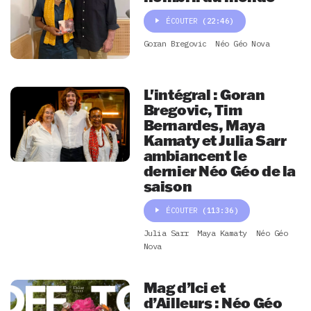
ÉCOUTER
(22:46)
Goran Bregovic
Néo Géo Nova
L'intégral : Goran
Bregovic, Tim
Bernardes, Maya
Kamaty et Julia Sarr
ambiancent le
dernier Néo Géo de la
saison
ÉCOUTER
(113:36)
Julia Sarr
Maya Kamaty
Néo Géo
Nova
Mag d’Ici et
d’Ailleurs : Néo Géo