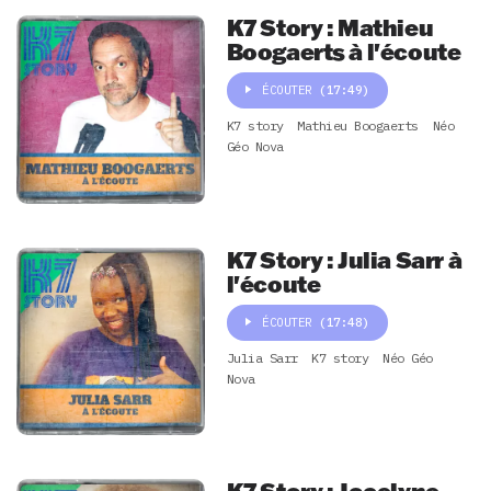
K7 Story : Mathieu
Boogaerts à l'écoute
ÉCOUTER
(17:49)
K7 story
Mathieu Boogaerts
Néo
Géo Nova
K7 Story : Julia Sarr à
l'écoute
ÉCOUTER
(17:48)
Julia Sarr
K7 story
Néo Géo
Nova
K7 Story : Jocelyne