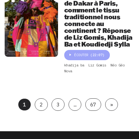
de Dakar à Paris,
comment le tissu
traditionnel nous
connecte au
continent ? Réponse
de Liz Gomis, Khadija
Ba et Koudiedji Sylla
ÉCOUTER
(22:07)
khadija ba
Liz Gomis
Néo Géo
Nova
1
2
3
…
67
»