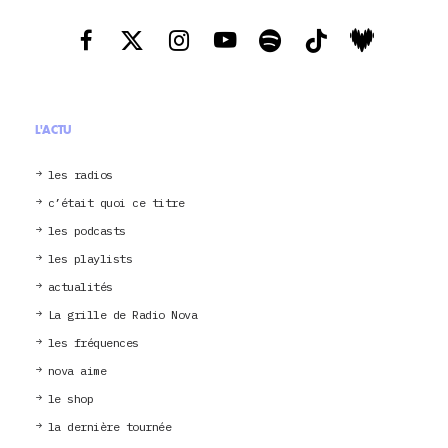
L'ACTU
les radios
c’était quoi ce titre
les podcasts
les playlists
actualités
La grille de Radio Nova
les fréquences
nova aime
le shop
la dernière tournée