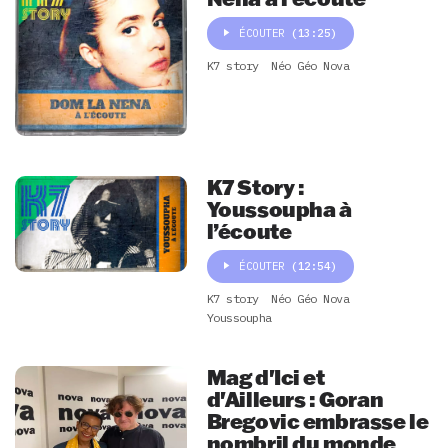
ÉCOUTER
(13:25)
K7 story
Néo Géo Nova
K7 Story :
Youssoupha à
l’écoute
ÉCOUTER
(12:54)
K7 story
Néo Géo Nova
Youssoupha
Mag d'Ici et
d'Ailleurs : Goran
Bregovic embrasse le
nombril du monde