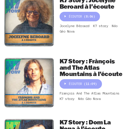
Beroard à l'écoute
ÉCOUTER
(8:06)
Jocelyne Béroard
K7 story
Néo
Géo Nova
K7 Story : Frànçois
and The Atlas
Mountains à l’écoute
ÉCOUTER
(11:09)
François And The Atlas Mountains
K7 story
Néo Géo Nova
K7 Story : Dom La
Nena à l’écoute