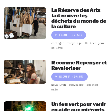
La Réserve des Arts
fait revivre les
déchets du monde de
la culture
ÉCOUTER
(2:52)
écologie
recyclage
Un Nova jour
se lève
R comme Repenser et
Revaloriser
ÉCOUTER
(19:35)
Nova Lyon
recyclage
seconde
main
Un feu vert pour venir
en aide aux migrants