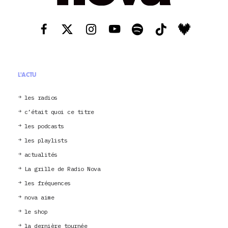
L'ACTU
les radios
c’était quoi ce titre
les podcasts
les playlists
actualités
La grille de Radio Nova
les fréquences
nova aime
le shop
la dernière tournée