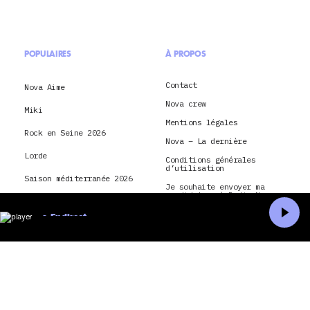
POPULAIRES
À PROPOS
Contact
Nova Aime
Nova crew
Miki
Mentions légales
Rock en Seine 2026
Nova – La dernière
Lorde
Conditions générales
d’utilisation
Saison méditerranée 2026
Je souhaite envoyer ma
candidature à Radio Nova
Montpellier
Conditions générales
En direct
d’utilisation et politique
Paris
de confidentialité pour
Accueil
Recherche
application Radio Nova
Nick Cave and The Bad
CGU & politique de
Seeds
confidentialité pour Nova
TV
hôtel
La Dernière Tournée
montréal