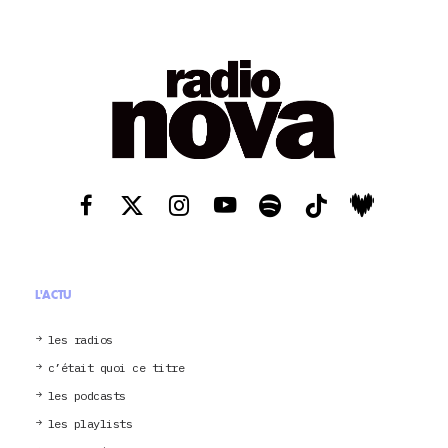
L'ACTU
les radios
c’était quoi ce titre
les podcasts
les playlists