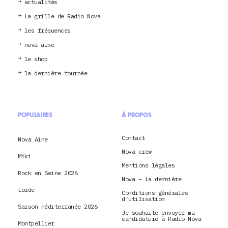
actualités
La grille de Radio Nova
les fréquences
nova aime
le shop
la dernière tournée
POPULAIRES
À PROPOS
Contact
Nova Aime
Nova crew
Miki
Mentions légales
Rock en Seine 2026
Nova – La dernière
Lorde
Conditions générales
d’utilisation
Saison méditerranée 2026
Je souhaite envoyer ma
candidature à Radio Nova
Montpellier