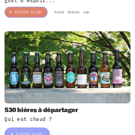
goût d'espoir...
bière
Bières
eau
ÉCOUTER
(2:13)
530 bières à départager
Qui est chaud ?
ÉCOUTER
(5:41)