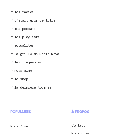
les radios
c’était quoi ce titre
les podcasts
les playlists
actualités
La grille de Radio Nova
les fréquences
nova aime
le shop
la dernière tournée
POPULAIRES
À PROPOS
Contact
Nova Aime
Nova crew