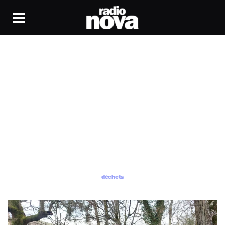
déchets
déchets