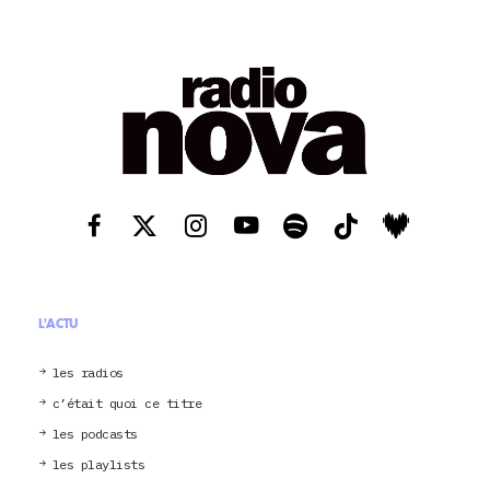
L'ACTU
les radios
c’était quoi ce titre
les podcasts
les playlists