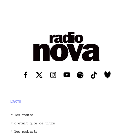
L'ACTU
les radios
c’était quoi ce titre
les podcasts