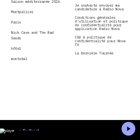
Saison méditerranée 2026
Je souhaite envoyer ma
candidature à Radio Nova
Montpellier
Conditions générales
d’utilisation et politique
Paris
de confidentialité pour
application Radio Nova
Nick Cave and The Bad
CGU & politique de
Seeds
confidentialité pour Nova
TV
hôtel
La Dernière Tournée
montréal
En direct
Accueil
Recherche