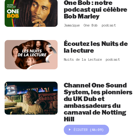
One Bob : notre
podcast qui célèbre
Bob Marley
Jamaïque
One Bob
podcast
Écoutez les Nuits de
la lecture
Nuits de la Lecture
podcast
Channel One Sound
System, les pionniers
du UK Dub et
ambassadeurs du
carnaval de Notting
Hill
ÉCOUTER
(46:09)