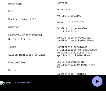
Contact
Nova Aime
Nova crew
Miki
Mentions légales
Rock en Seine 2026
Nova – La dernière
montréal
Conditions générales
d’utilisation
Festival international
Je souhaite envoyer ma
Nuits d’Afrique
candidature à Radio Nova
Lorde
Conditions générales
d’utilisation et politique
de confidentialité pour
Saison méditerranée 2026
application Radio Nova
CGU & politique de
Montpellier
confidentialité pour Nova
TV
Paris
La Dernière Tournée
Nick Cave and The Bad
Seeds
En direct
Accueil
Recherche