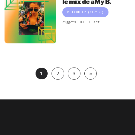
le mix de âMy B.
ÉCOUTER
(117:59)
diggers
DJ
DJ-set
1
2
3
»