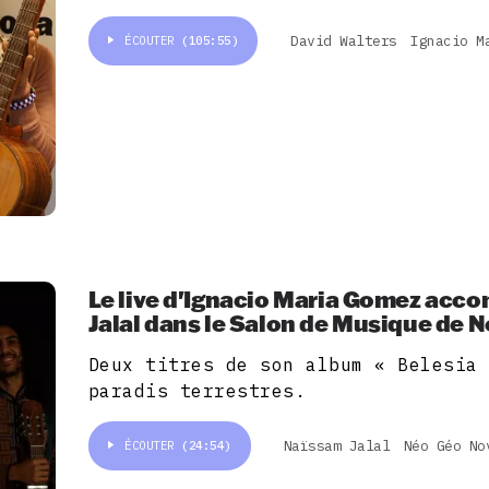
David Walters
Ignacio M
ÉCOUTER
(105:55)
Le live d'Ignacio Maria Gomez ac
Jalal dans le Salon de Musique de 
Deux titres de son album « Belesia
paradis terrestres.
Naïssam Jalal
Néo Géo No
ÉCOUTER
(24:54)