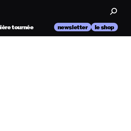
nière tournée
newsletter
le shop