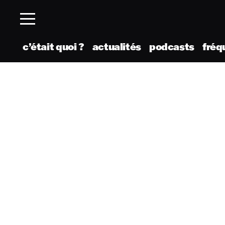
c’était quoi ?
actualités
podcasts
fréq