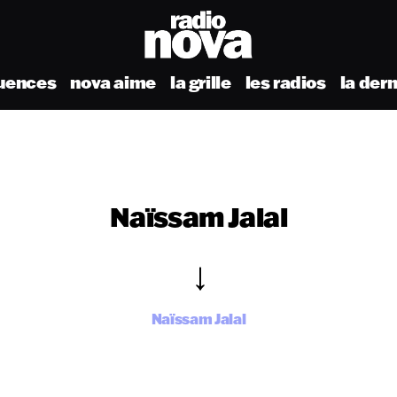
uences
nova aime
la grille
les radios
la der
Naïssam Jalal
Naïssam Jalal