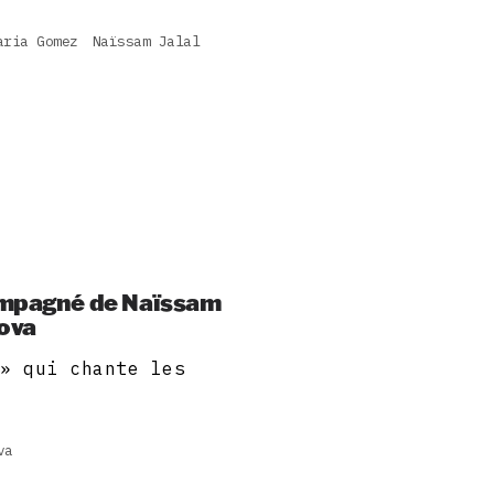
aria Gomez
Naïssam Jalal
compagné de Naïssam
Nova
 » qui chante les
va