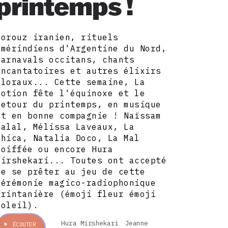
printemps !
Norouz iranien, rituels
amérindiens d'Argentine du Nord,
carnavals occitans, chants
incantatoires et autres élixirs
floraux... Cette semaine, La
Potion fête l'équinoxe et le
retour du printemps, en musique
et en bonne compagnie ! Naïssam
Jalal, Mélissa Laveaux, La
Chica, Natalia Doco, La Mal
Coiffée ou encore Hura
Mirshekari... Toutes ont accepté
de se prêter au jeu de cette
cérémonie magico-radiophonique
printanière (émoji fleur émoji
soleil).
Hura Mirshekari
Jeanne
ÉCOUTER