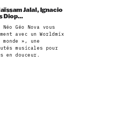
aïssam Jalal, Ignacio
 Diop...
, Néo Géo Nova vous
ement avec un Worldmix
u monde », une
autés musicales pour
es en douceur.