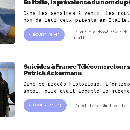
En Italie, la prévalence du nom du p
Dans les semaines à venir, les nou
nom de leur deux parents en Italie
Ce qui m'a donné envie de
ÉCOUTER
(4:03)
Italie
Suicides à France Télécom : retour s
Patrick Ackermann
Dans ce procès historique, l’entre
appel, elle avait accepté le jugem
Armel Hemme
Justice
Le 
ÉCOUTER
(11:54)