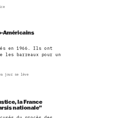
ice
o-Américains
nés en 1966. Ils ont
re les barreaux pour un
va jour se lève
ustice, la France
arsis nationale"
ccusés du procès des