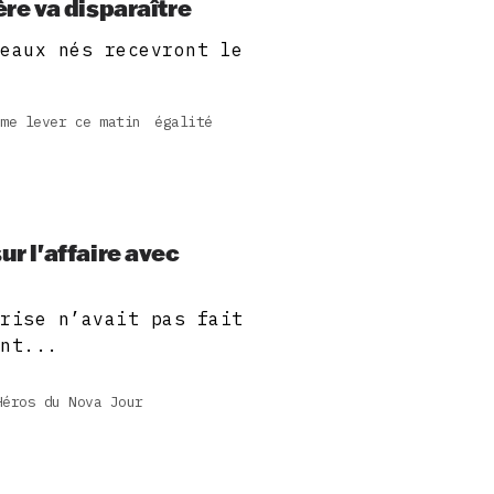
ère va disparaître
veaux nés recevront le
.
 me lever ce matin
égalité
ur l'affaire avec
prise n’avait pas fait
ent...
Héros du Nova Jour