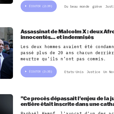
Du beau monde
grève
Just
ÉCOUTER
(2:39)
Assassinat de Malcolm X : deux Afr
innocentés… et indemnisés
Les deux hommes avaient été condam
passé plus de 20 ans chacun derriè
meurtre qu’ils n’ont pas commis.
Etats-Unis
Justice
Un No
ÉCOUTER
(3:35)
"Ce procès dépassait l'enjeu de la j
entière était inscrite dans une cath
Raphaël Kempf, l'avocat d'un des a