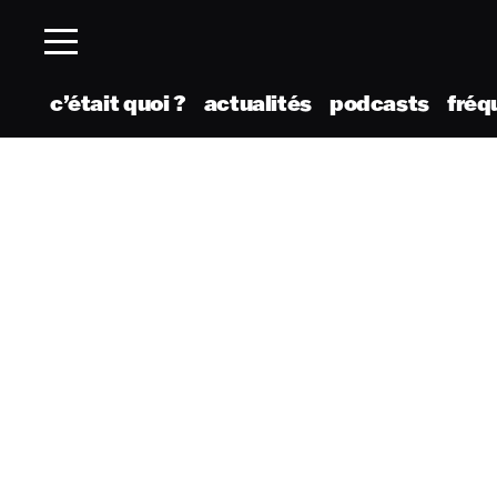
c’était quoi ?
actualités
podcasts
fréq