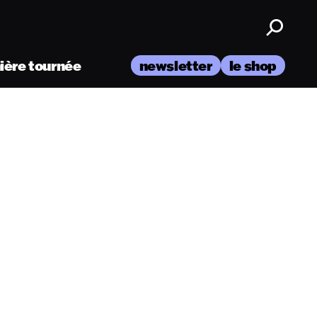
nière tournée
newsletter
le shop