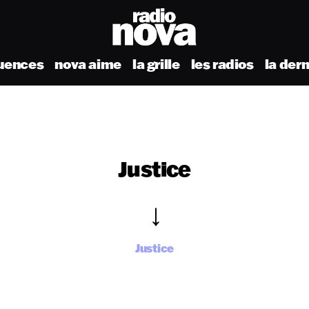
uences
nova aime
la grille
les radios
la der
Justice
Justice