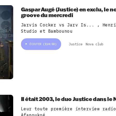
Gaspar Augé (Justice) en exclu, le n
groove du mercredi
Jarvis Cocker vs Jarv Is... , Henr
Studio et Bambounou
Justice
Nova club
ÉCOUTER
(114:50)
Il était 2003, le duo Justice dans l
Leur toute première interview radi
Afanoukoé.