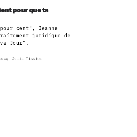
ient pour que ta
 pour cent", Jeanne
traitement juridique de
ova Jour”.
oucq
Julia Tissier