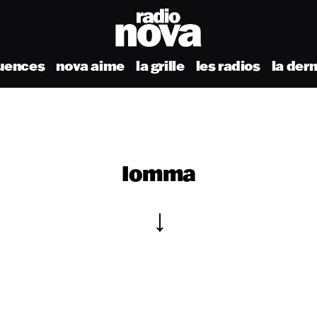
uences
nova aime
la grille
les radios
la der
Iomma