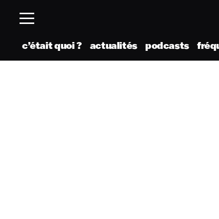
c’était quoi ?
actualités
podcasts
fréq