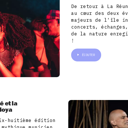
De retour à La Réu
au cœur des deux é
majeurs de l'île i
concerts, échanges
de la nature enreg
!
ÉCOUTER
é et la
loya
ix-huitième édition
 mythique musicien