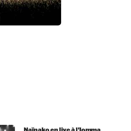
Naïnako en live à l'Iomma