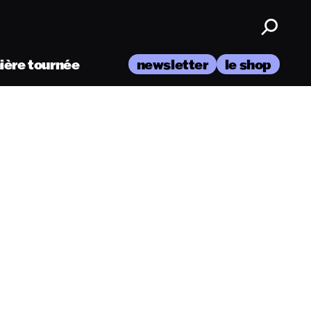
nière tournée
newsletter
le shop