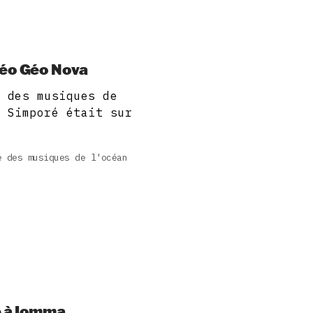
Néo Géo Nova
é des musiques de
u Simporé était sur
é des musiques de l'océan
e à Iomma