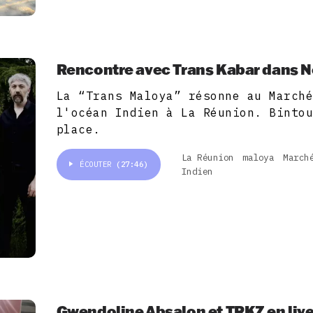
Rencontre avec Trans Kabar dans 
La “Trans Maloya” résonne au March
l'océan Indien à La Réunion. Binto
place.
La Réunion
maloya
March
ÉCOUTER
(27:46)
Indien
Gwendoline Absalon et TRKZ en liv