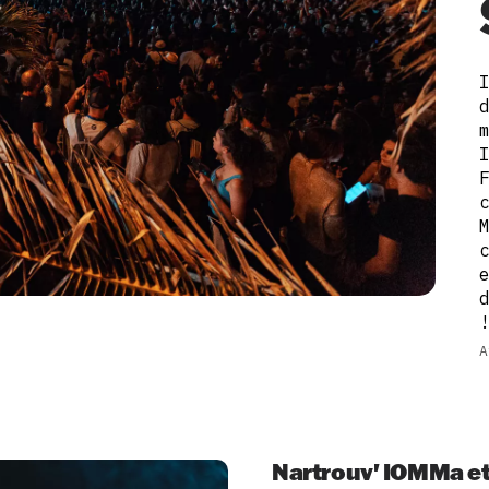
A
Nartrouv' IOMMa et