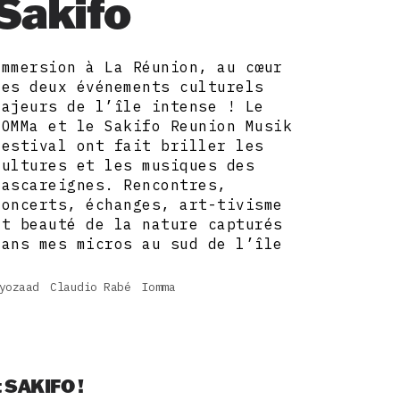
Sakifo
Immersion à La Réunion, au cœur
des deux événements culturels
majeurs de l’île intense ! Le
IOMMa et le Sakifo Reunion Musik
Festival ont fait briller les
cultures et les musiques des
Mascareignes. Rencontres,
concerts, échanges, art-tivisme
et beauté de la nature capturés
dans mes micros au sud de l’île
!
yozaad
Claudio Rabé
Iomma
 SAKIFO !