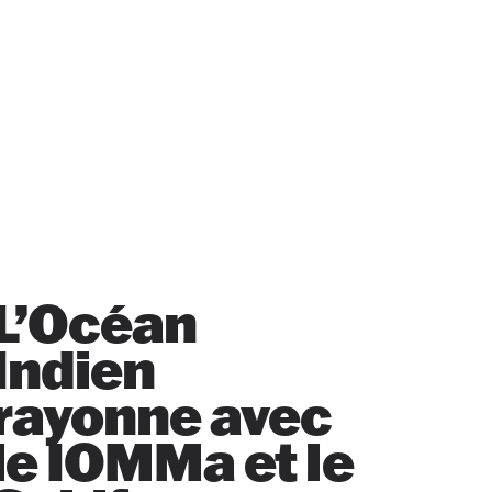
L’Océan
Indien
rayonne avec
le IOMMa et le