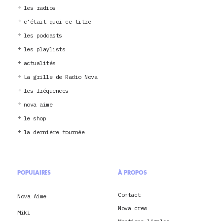
les radios
c’était quoi ce titre
les podcasts
les playlists
actualités
La grille de Radio Nova
les fréquences
nova aime
le shop
la dernière tournée
POPULAIRES
À PROPOS
Contact
Nova Aime
Nova crew
Miki