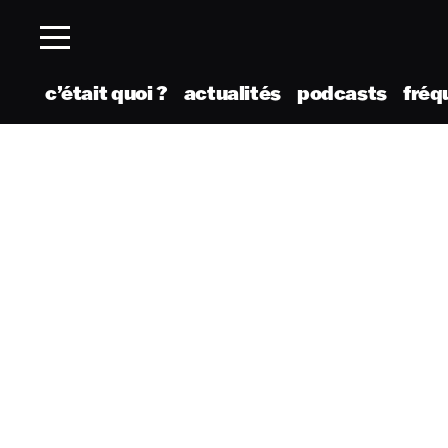
c’était quoi ?
actualités
podcasts
fréq