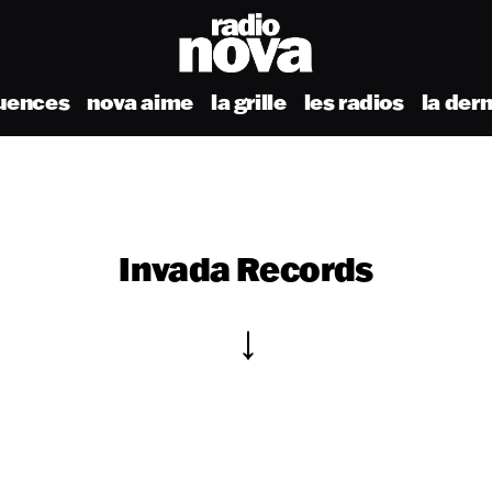
uences
nova aime
la grille
les radios
la der
Invada Records