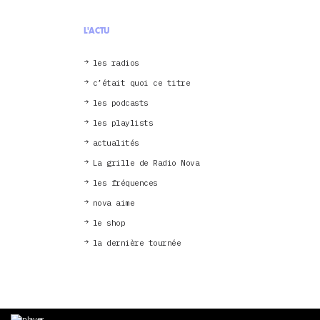
L'ACTU
les radios
c’était quoi ce titre
les podcasts
les playlists
actualités
La grille de Radio Nova
les fréquences
nova aime
le shop
la dernière tournée