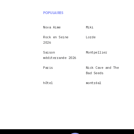
POPULAIRES
Nova Aime
Miki
Rock en Seine
Lorde
2026
Saison
Montpellier
méditerranée 2026
Paris
Nick Cave and The
Bad Seeds
hôtel
montréal