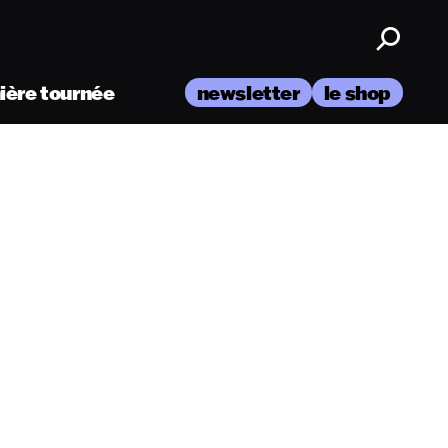
nière tournée
newsletter
le shop