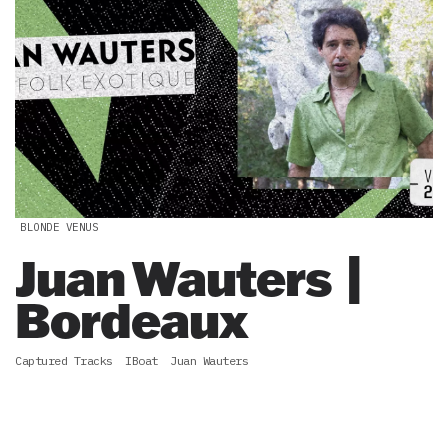
BLONDE VENUS
Juan Wauters |
Bordeaux
Captured Tracks
IBoat
Juan Wauters