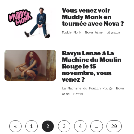
Vous venez voir
Muddy Monk en
tournée avec Nova ?
Muddy Monk
Nova Aime
olympia
Ravyn Lenae à La
Machine du Moulin
Rouge le 15
novembre, vous
venez ?
La Machine du Moulin Rouge
Nova
Aime
Paris
«
1
2
3
4
…
20