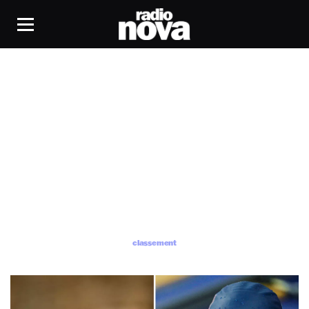
classement
classement