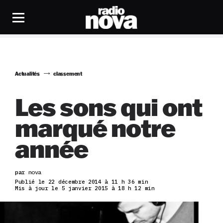
Actualités
classement
Les sons qui ont
marqué notre
année
par
nova
Publié le 22 décembre 2014 à 11 h 36 min
Mis à jour le 5 janvier 2015 à 18 h 12 min