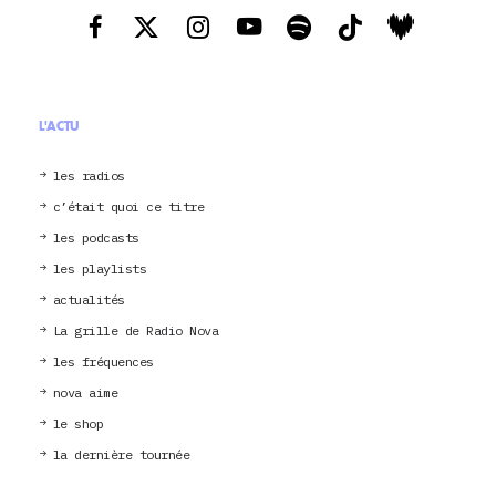
L'ACTU
les radios
c’était quoi ce titre
les podcasts
les playlists
actualités
La grille de Radio Nova
les fréquences
nova aime
le shop
la dernière tournée