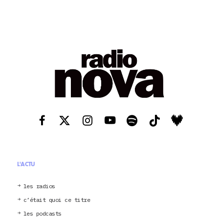
L'ACTU
les radios
c’était quoi ce titre
les podcasts