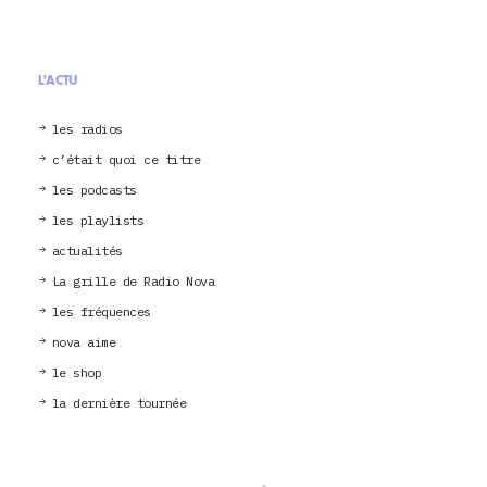
L'ACTU
les radios
c’était quoi ce titre
les podcasts
les playlists
actualités
La grille de Radio Nova
les fréquences
nova aime
le shop
la dernière tournée